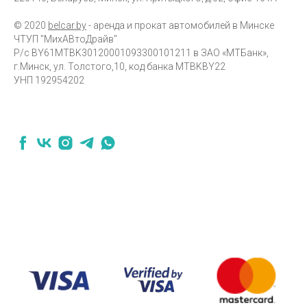
© 2020
belcar.by
- аренда и прокат автомобилей в Минске
ЧТУП "МихАВтоДрайв"
Р/с BY61MTBK30120001093300101211 в ЗАО «МТБанк»,
г.Минск, ул. Толстого,10, код банка MTBKBY22
УНП 192954202