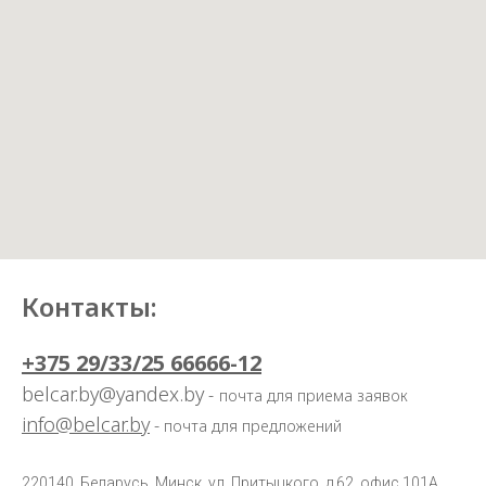
Контакты:
+375 29/33/25 66666-12
belcar.by@yandex.by
-
почта для приема заявок
info@belcar.by
-
почта для предложений
220140, Беларусь, Минск, ул. Притыцкого, д.62, офис 101А